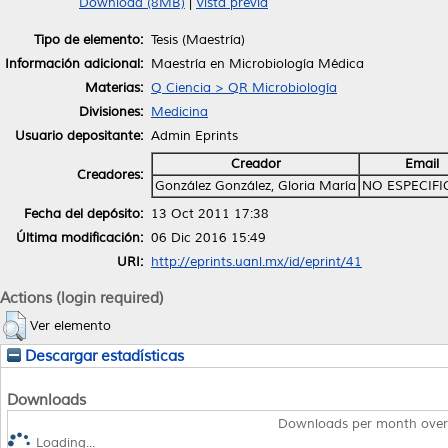
Download (8MB)
|
Vista previa
Tipo de elemento:
Tesis (Maestría)
Información adicional:
Maestría en Microbiología Médica
Materias:
Q Ciencia > QR Microbiología
Divisiones:
Medicina
Usuario depositante:
Admin Eprints
Creador
Email
Creadores:
González González, Gloria María
NO ESPECIF
Fecha del depósito:
13 Oct 2011 17:38
Última modificación:
06 Dic 2016 15:49
URI:
http://eprints.uanl.mx/id/eprint/41
Actions (login required)
Ver elemento
Descargar estadísticas
Downloads
Downloads per month over
Loading...