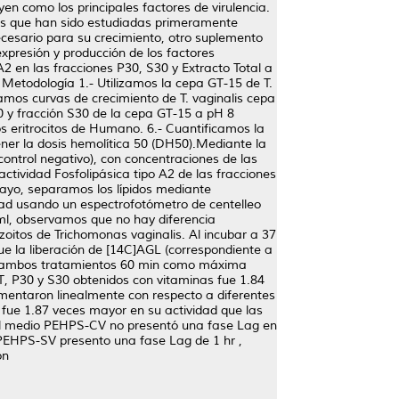
en como los principales factores de virulencia.
icas que han sido estudiadas primeramente
ecesario para su crecimiento, otro suplemento
xpresión y producción de los factores
A2 en las fracciones P30, S30 y Extracto Total a
 Metodología 1.- Utilizamos la cepa GT-15 de T.
mos curvas de crecimiento de T. vaginalis cepa
0 y fracción S30 de la cepa GT-15 a pH 8
 eritrocitos de Humano. 6.- Cuantificamos la
ner la dosis hemolítica 50 (DH50).Mediante la
ontrol negativo), con concentraciones de las
tividad Fosfolipásica tipo A2 de las fracciones
sayo, separamos los lípidos mediante
dad usando un espectrofotómetro de centelleo
/ml, observamos que no hay diferencia
zoitos de Trichomonas vaginalis. Al incubar a 37
e la liberación de [14C]AGL (correspondiente a
 en ambos tratamientos 60 min como máxima
T, P30 y S30 obtenidos con vitaminas fue 1.84
mentaron linealmente con respecto a diferentes
fue 1.87 veces mayor en su actividad que las
del medio PEHPS-CV no presentó una fase Lag en
 PEHPS-SV presento una fase Lag de 1 hr ,
ón