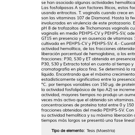
se han asociado algunas actividades hemolíticas
Las fosfolipasas A son factores líticos, estos
usando eritrocitos. T. vaginalis cuando crece 
son las vitaminas 107 de Diamond. Hasta la fech
involucrados en virulencia de este protozoario.
pH 8 de trofozoítos de Trichomonas vaginalis cu
vaginalis en medio PEHPS-CV y PEHPS-SV, ademá
GT15 en presencia y en ausencia de vitaminas 1
cultivada en PEHPS-CV y PEHPS-SV. 4.- Cuantif
actividad hemolítica, de las fracciones obteni
liberación porcentual de hemoglobina, a los eri
fracciones: P30, S30 y ET obtenida en presenci
P30, S30 y Extracto total en cuanto al tiempo 
cromatografía en placa fina. Se determinó la r
líquido. Encontrando que el máximo crecimiento
estadísticamente significativa entre la presenc
°C. por tiempos variables con 150 µg. de prote
la actividad fosfolipásica de tipo A2) se inc
actividad, mayores tiempos no produjo un aumen
veces más activo que el obtenido sin vitaminas
concentraciones de proteína total entre 0 y 15
fracciones obtenidas del medio PEHPS-SV. Con 
su actividad hemolítica y su máxima liberación
tiempos más largos se presentó una fase lineal
Tipo de elemento:
Tesis (Maestría)