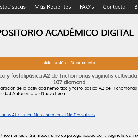
stadísticas
Más Recientes
FAQ's
Contacto
B
POSITORIO ACADÉMICO DIGITAL
Iniciar sesión
Crear cuenta
ca y fosfolipásica A2 de Trichomonas vaginalis cultivada
107 diamond
ración de la actividad hemolítica y fosfolipásica A2 de Trichomonas 
ersidad Autónoma de Nuevo León.
mons Attribution Non-commercial No Derivatives
.
a tricomoniasis. Su mecanismo de patogenicidad de T. vaginalis aún