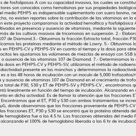
 de fosfolipasas A con su capacidad invasiva, los cuales se constituy
 factores son conocidos como hemolisinas por sus propiedades biológ
en el medio PEHPS es indispensable suplementarlo con suero bovino, n
a, no existen reportes sobre la contribución de las vitaminas en la e
 En este proyecto comparamos la actividad hemolítica y fosfolipásica 
ltivados en presencia y ausencia de vitaminas, mediante la siguiente
s de los cultivos masivos de tricomonas en suspensión. 2.- Elabora
07 de Diamond.3.- Obtuvimos la fracción Extracto total, fracción P3
icamos las proteínas mediante el método de Lowry. 5.- Obtuvimos los
das en PEHPS-CV y PEHPS-SV en cuanto al tiempo y la dosis para obte
trocitos les ajustamos los volúmenes de mezclas de ensayo con SSB (c
a o ausencia de las vitaminas 107 de Diamond. 7.- Determinamos la ac
y la dosis en PEHPS-CV y PEHPS-SV, utilizamos el método de radioen
adiactividad presente en las manchas y determinamos la radioactivi
 es a las 48 horas de incubación con un inoculo de 5,000 trofozoítos
ia y ausencia de vitaminas 107 de Diamond en el crecimiento de trofo
ína total de P30, S30 y ET de PEHPS-SV y PEHPS-CV , encontramos qu
rementó linealmente en función del tiempo de incubación. Alcanzando
to en dicha actividad. Es de llamar la atención que las fracciones E
. Encontramos que el ET, P30 y S30 con ambos tratamientos se incre
0 µG, donde observamos que las fracciones proveniente de PEHPS-CV 
las fracciones ET, P30 y S30 se encontró que la proteína obtenida 
 de hemoglobina fue a las 4.5 hr. Las fracciones obtenidas del medio
 alcanzando el 100% de hemoglobina liberada a las 6 hr de incubaci