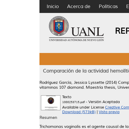
Inicio
Acerca de
Políticas
E
RE
Comparación de la actividad hemolíti
Rodríguez García, Jessica Lyssette
(2014)
Compa
vitaminas 107 diamond.
Maestría thesis, Univ
Texto
- Versión Aceptada
1080253715.pdf
Available under License
Creative Com
Download (573kB)
|
Vista previa
Resumen
Trichomonas vaginalis es el agente causal de l