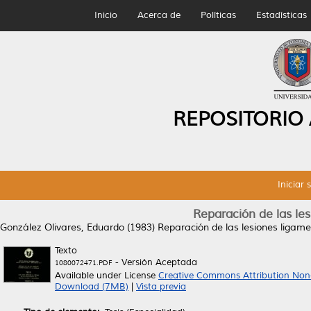
Inicio
Acerca de
Políticas
Estadísticas
REPOSITORIO
Iniciar 
Reparación de las lesi
González Olivares, Eduardo
(1983)
Reparación de las lesiones ligamen
Texto
- Versión Aceptada
1080072471.PDF
Available under License
Creative Commons Attribution Non
Download (7MB)
|
Vista previa