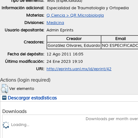
Tipo de elemento:
Tesis (Especialidad)
Información adicional:
Especialidad de Traumatología y Ortopedia
Materias:
Q Ciencia > QR Microbiología
Divisiones:
Medicina
Usuario depositante:
Admin Eprints
Creador
Email
Creadores:
González Olivares, Eduardo
NO ESPECIFICAD
Fecha del depósito:
12 Ago 2011 16:05
Última modificación:
24 Ene 2023 19:10
URI:
http://eprints.uanl.mx/id/eprint/42
Actions (login required)
Ver elemento
Descargar estadísticas
Downloads
Downloads per month over
Loading...