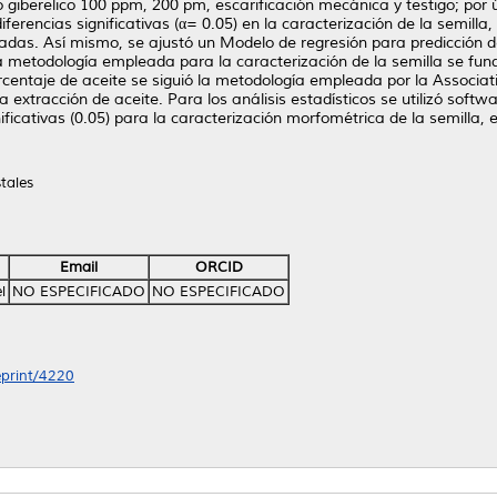
giberelico 100 ppm, 200 pm, escarificación mecánica y testigo; por úl
iferencias significativas (α= 0.05) en la caracterización de la semilla
iadas. Así mismo, se ajustó un Modelo de regresión para predicción d
 metodología empleada para la caracterización de la semilla se fun
orcentaje de aceite se siguió la metodología empleada por la Associat
a extracción de aceite. Para los análisis estadísticos se utilizó softw
ficativas (0.05) para la caracterización morfométrica de la semilla, 
tales
Email
ORCID
l
NO ESPECIFICADO
NO ESPECIFICADO
eprint/4220