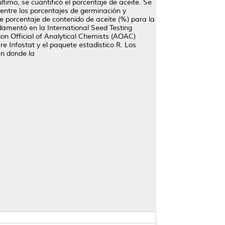
timo, se cuantificó el porcentaje de aceite. Se
, entre los porcentajes de germinación y
e porcentaje de contenido de aceite (%) para la
damentó en la International Seed Testing
ion Official of Analytical Chemists (AOAC)
are Infostat y el paquete estadístico R. Los
en donde la