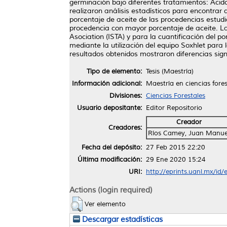
germinación bajo diferentes tratamientos: Acido 
realizaron análisis estadísticos para encontrar d
porcentaje de aceite de las procedencias estud
procedencia con mayor porcentaje de aceite. La
Asociation (ISTA) y para la cuantificación del p
mediante la utilización del equipo Soxhlet para l
resultados obtenidos mostraron diferencias signi
Tipo de elemento:
Tesis (Maestría)
Información adicional:
Maestría en ciencias fores
Divisiones:
Ciencias Forestales
Usuario depositante:
Editor Repositorio
Creador
Creadores:
Ríos Camey, Juan Manue
Fecha del depósito:
27 Feb 2015 22:20
Última modificación:
29 Ene 2020 15:24
URI:
http://eprints.uanl.mx/id/
Actions (login required)
Ver elemento
Descargar estadísticas