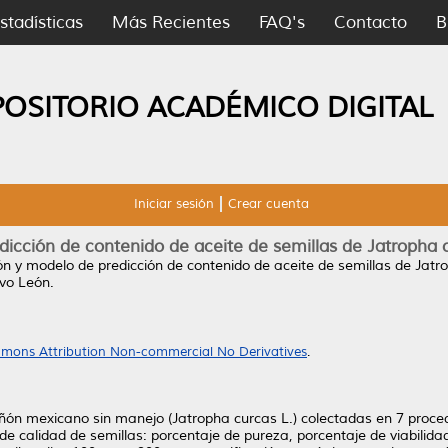
stadísticas
Más Recientes
FAQ's
Contacto
B
POSITORIO ACADÉMICO DIGITAL
Iniciar sesión
Crear cuenta
dicción de contenido de aceite de semillas de Jatropha c
ón y modelo de predicción de contenido de aceite de semillas de Jatr
vo León.
mons Attribution Non-commercial No Derivatives
.
piñón mexicano sin manejo (Jatropha curcas L.) colectadas en 7 proce
e calidad de semillas: porcentaje de pureza, porcentaje de viabilida