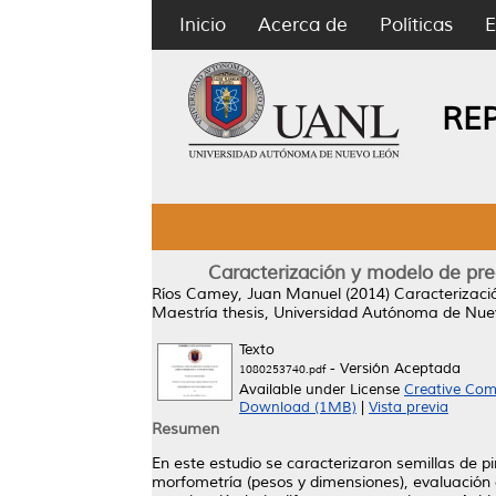
Inicio
Acerca de
Políticas
E
RE
Caracterización y modelo de pre
Ríos Camey, Juan Manuel
(2014)
Caracterizaci
Maestría thesis, Universidad Autónoma de Nue
Texto
- Versión Aceptada
1080253740.pdf
Available under License
Creative Com
Download (1MB)
|
Vista previa
Resumen
En este estudio se caracterizaron semillas de 
morfometría (pesos y dimensiones), evaluación d