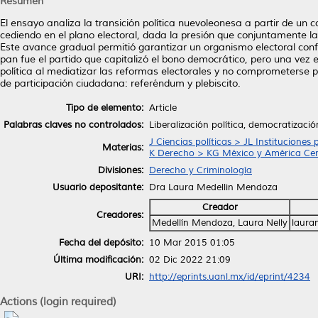
Resumen
El ensayo analiza la transición política nuevoleonesa a partir de un co
cediendo en el plano electoral, dada la presión que conjuntamente la s
Este avance gradual permitió garantizar un organismo electoral conf
pan fue el partido que capitalizó el bono democrático, pero una vez e
política al mediatizar las reformas electorales y no comprometerse p
de participación ciudadana: referéndum y plebiscito.
Tipo de elemento:
Article
Palabras claves no controlados:
Liberalización política, democratizació
J Ciencias políticas > JL Instituciones
Materias:
K Derecho > KG México y América Cen
Divisiones:
Derecho y Criminología
Usuario depositante:
Dra Laura Medellin Mendoza
Creador
Creadores:
Medellín Mendoza, Laura Nelly
laura
Fecha del depósito:
10 Mar 2015 01:05
Última modificación:
02 Dic 2022 21:09
URI:
http://eprints.uanl.mx/id/eprint/4234
Actions (login required)