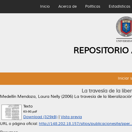
Inicio
Acerca de
Políticas
Estadísticas
REPOSITORIO
Iniciar 
La travesía de la libe
Medellín Mendoza, Laura Nelly
(2006)
La travesía de la liberalizació
Texto
63-90.pdf
Download (329kB)
|
Vista previa
URL o página oficial:
http://148.202.18.157/sitios/publicacionesite/pper...