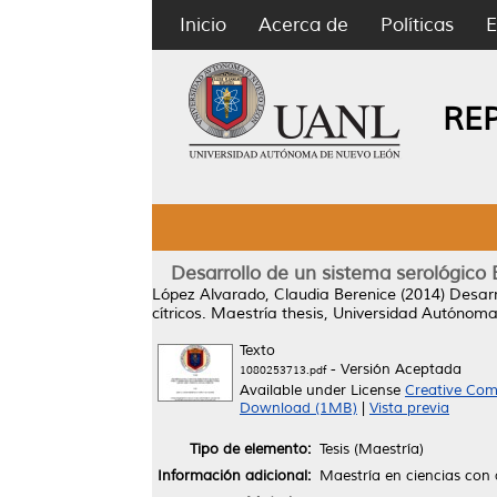
Inicio
Acerca de
Políticas
E
RE
Desarrollo de un sistema serológico E
López Alvarado, Claudia Berenice
(2014)
Desarr
cítricos.
Maestría thesis, Universidad Autónom
Texto
- Versión Aceptada
1080253713.pdf
Available under License
Creative Com
Download (1MB)
|
Vista previa
Tipo de elemento:
Tesis (Maestría)
Información adicional:
Maestría en ciencias con