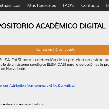
stadísticas
Más Recientes
FAQ's
Contacto
B
POSITORIO ACADÉMICO DIGITAL
Iniciar sesión
Crear cuenta
LISA-DASI para la detección de la proteína no estructural 
ollo de un sistema serológico ELISA-DASI para la detección de la prote
a de Nuevo León.
mons Attribution Non-commercial No Derivatives
.
 acentuación en microbiología