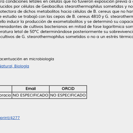
a condiciones letales en células que no tuvieron exposición previa a d
ucidos por células de Geobacillus stearothermophilus sometidas y no
tectora de dichos metabolitos hacia células de B. cereus que no ha
e estudio se trabajó con las cepas de B. cereus 4810 y G. stearothe
llo inducir la producción de exometabolitos y se determinó su capaci
renadantes de cultivos bacterianos en mitad de fase logarítmica so
atura letal de 50°C determinándose posteriormente su sobrevivencia
ltivos de G. stearothermophilus sometidas o no a un estrés térmico,
 acentuación en microbiología
atural, Biología
Email
ORCID
oracio
NO ESPECIFICADO
NO ESPECIFICADO
eprint/4277