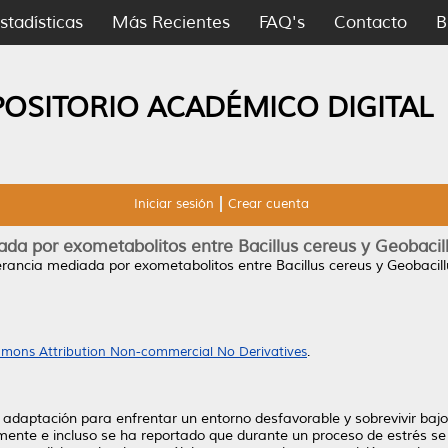
stadísticas
Más Recientes
FAQ's
Contacto
B
POSITORIO ACADÉMICO DIGITAL
Iniciar sesión
Crear cuenta
da por exometabolitos entre Bacillus cereus y Geobacil
rancia mediada por exometabolitos entre Bacillus cereus y Geobacill
mons Attribution Non-commercial No Derivatives
.
adaptación para enfrentar un entorno desfavorable y sobrevivir bajo
mente e incluso se ha reportado que durante un proceso de estrés se