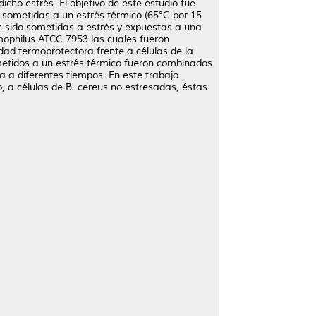
icho estrés. El objetivo de este estudio fue
 sometidas a un estrés térmico (65°C por 15
n sido sometidas a estrés y expuestas a una
rmophilus ATCC 7953 las cuales fueron
dad termoprotectora frente a células de la
metidos a un estrés térmico fueron combinados
 a diferentes tiempos. En este trabajo
 a células de B. cereus no estresadas, éstas