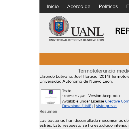
Inicio
Acerca de
Políticas
E
RE
Termotolerancia media
Elizondo Luévano, Joel Horacio
(2014)
Termotole
Universidad Autónoma de Nuevo León.
Texto
- Versión Aceptada
1080253717.pdf
Available under License
Creative Com
Download (1MB)
|
Vista previa
Resumen
Las bacterias han desarrollado mecanismos de 
estrés. Esta respuesta se ha estudiado intensa