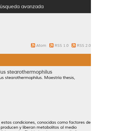
úsqueda avanzada
Atom
RSS 1.0
RSS 2.0
lus stearothermophilus
us stearothermophilus.
Maestría thesis,
 estas condiciones, conocidas como factores de
 producen y liberan metabolitos al medio