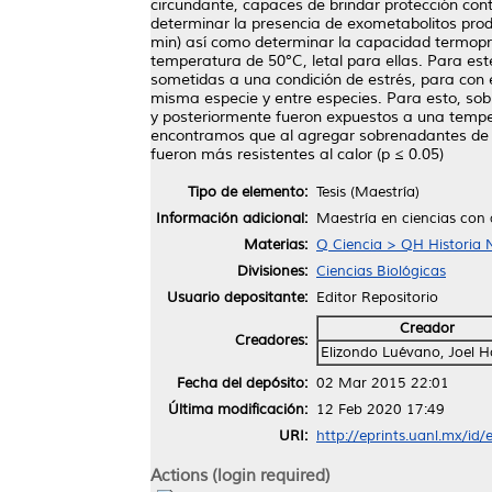
circundante, capaces de brindar protección contr
determinar la presencia de exometabolitos prod
min) así como determinar la capacidad termopro
temperatura de 50°C, letal para ellas. Para est
sometidas a una condición de estrés, para con e
misma especie y entre especies. Para esto, sob
y posteriormente fueron expuestos a una temper
encontramos que al agregar sobrenadantes de cu
fueron más resistentes al calor (p ≤ 0.05)
Tipo de elemento:
Tesis (Maestría)
Información adicional:
Maestría en ciencias con
Materias:
Q Ciencia > QH Historia N
Divisiones:
Ciencias Biológicas
Usuario depositante:
Editor Repositorio
Creador
Creadores:
Elizondo Luévano, Joel H
Fecha del depósito:
02 Mar 2015 22:01
Última modificación:
12 Feb 2020 17:49
URI:
http://eprints.uanl.mx/id/
Actions (login required)