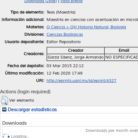
Download (2MB)
|
Vista previa
Tipo de elemento:
Tesis (Maestría)
Información adicional:
Maestría en ciencias con acentuación en microb
Materias:
Q Ciencia > QH Historia Natural, Biología
Divisiones:
Ciencias Biológicas
Usuario depositante:
Editor Repositorio
Creador
Email
Creadores:
Garza Sáenz, Jorge Armando
NO ESPECIFICA
Fecha del depósito:
03 Mar 2015 22:12
Última modificación:
12 Feb 2020 17:49
URI:
http://eprints.uanl.mx/id/eprint/4327
Actions (login required)
Ver elemento
Descargar estadísticas
Downloads
Downloads per month over
Loading...