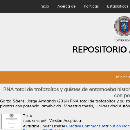
Inicio
Acerca de
Políticas
Estadísticas
REPOSITORIO
Iniciar 
RNA total de trofozoítos y quistes de entamoeba histol
con po
Garza Sáenz, Jorge Armando
(2014)
RNA total de trofozoítos y quis
plantas con potencial amebicida.
Maestría thesis, Universidad Aut
Texto
- Versión Aceptada
1080253708.pdf
Available under License
Creative Commons Attribution Non