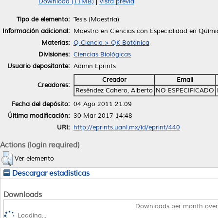
Download (11MB)
|
Vista previa
Tipo de elemento:
Tesis (Maestría)
Información adicional:
Maestro en Ciencias con Especialidad en Quími
Materias:
Q Ciencia > QK Botánica
Divisiones:
Ciencias Biológicas
Usuario depositante:
Admin Eprints
Creador
Email
Creadores:
Reséndez Cahero, Alberto
NO ESPECIFICADO
Fecha del depósito:
04 Ago 2011 21:09
Última modificación:
30 Mar 2017 14:48
URI:
http://eprints.uanl.mx/id/eprint/440
Actions (login required)
Ver elemento
Descargar estadísticas
Downloads
Downloads per month over
Loading...