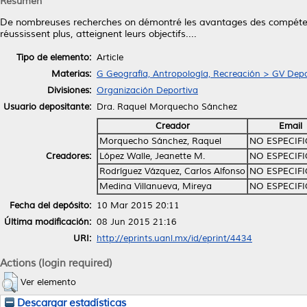
Resumen
De nombreuses recherches on démontré les avantages des compétenc
réussissent plus, atteignent leurs objectifs....
Tipo de elemento:
Article
Materias:
G Geografía, Antropología, Recreación > GV Depo
Divisiones:
Organización Deportiva
Usuario depositante:
Dra. Raquel Morquecho Sánchez
Creador
Email
Morquecho Sánchez, Raquel
NO ESPECIF
Creadores:
López Walle, Jeanette M.
NO ESPECIF
Rodríguez Vázquez, Carlos Alfonso
NO ESPECIF
Medina Villanueva, Mireya
NO ESPECIF
Fecha del depósito:
10 Mar 2015 20:11
Última modificación:
08 Jun 2015 21:16
URI:
http://eprints.uanl.mx/id/eprint/4434
Actions (login required)
Ver elemento
Descargar estadísticas