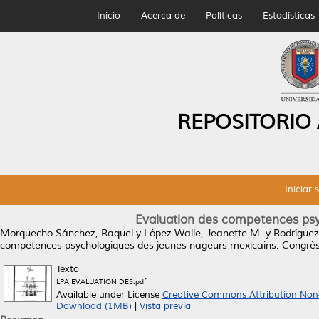
Inicio
Acerca de
Políticas
Estadísticas
REPOSITORIO
Iniciar 
Evaluation des competences psy
Morquecho Sánchez, Raquel
y
López Walle, Jeanette M.
y
Rodríguez
competences psychologiques des jeunes nageurs mexicains.
Congrès 
Texto
LPA EVALUATION DES.pdf
Available under License
Creative Commons Attribution Non
Download (1MB)
|
Vista previa