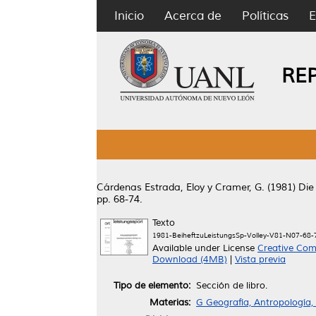
Inicio
Acerca de
Políticas
E
RE
Cárdenas Estrada, Eloy
y
Cramer, G.
(1981)
Die
pp. 68-74.
Texto
1981-BeiheftzuLeistungsSp-Volley-V81-N07-68
Available under License
Creative Com
Download (4MB)
|
Vista previa
Tipo de elemento:
Sección de libro.
Materias:
G Geografía, Antropología,