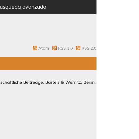
úsqueda avanzada
Atom
RSS 1.0
RSS 2.0
schaftliche Beitrèage. Bartels & Wernitz, Berlin,