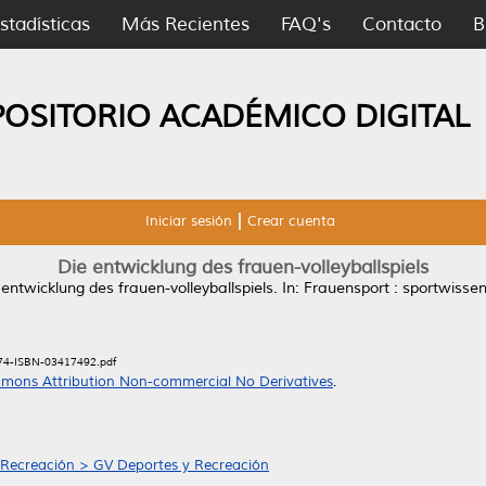
stadísticas
Más Recientes
FAQ's
Contacto
B
POSITORIO ACADÉMICO DIGITAL
Iniciar sesión
Crear cuenta
Die entwicklung des frauen-volleyballspiels
 entwicklung des frauen-volleyballspiels.
In: Frauensport : sportwissen
-74-ISBN-03417492.pdf
mons Attribution Non-commercial No Derivatives
.
 Recreación > GV Deportes y Recreación