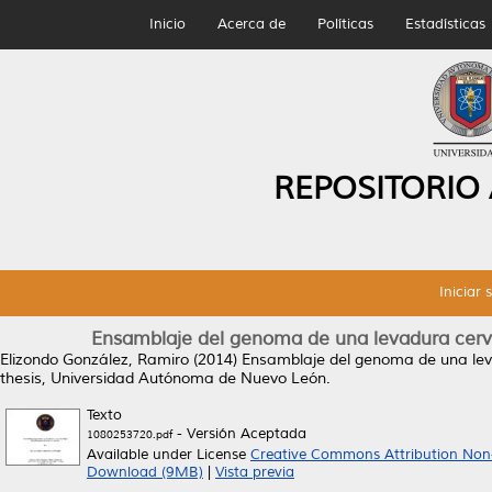
Inicio
Acerca de
Políticas
Estadísticas
REPOSITORIO
Iniciar 
Ensamblaje del genoma de una levadura cerve
Elizondo González, Ramiro
(2014)
Ensamblaje del genoma de una leva
thesis, Universidad Autónoma de Nuevo León.
Texto
- Versión Aceptada
1080253720.pdf
Available under License
Creative Commons Attribution Non
Download (9MB)
|
Vista previa