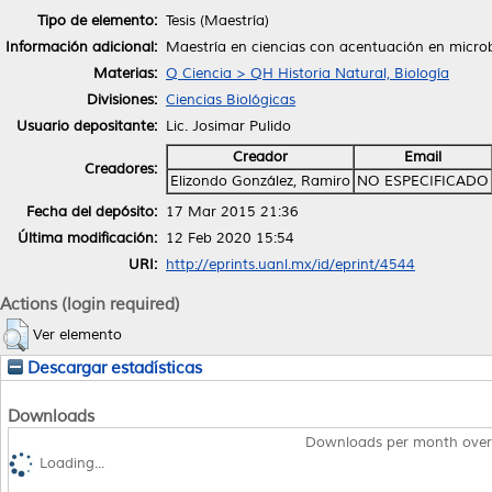
Tipo de elemento:
Tesis (Maestría)
Información adicional:
Maestría en ciencias con acentuación en microb
Materias:
Q Ciencia > QH Historia Natural, Biología
Divisiones:
Ciencias Biológicas
Usuario depositante:
Lic. Josimar Pulido
Creador
Email
Creadores:
Elizondo González, Ramiro
NO ESPECIFICADO
Fecha del depósito:
17 Mar 2015 21:36
Última modificación:
12 Feb 2020 15:54
URI:
http://eprints.uanl.mx/id/eprint/4544
Actions (login required)
Ver elemento
Descargar estadísticas
Downloads
Downloads per month over
Loading...