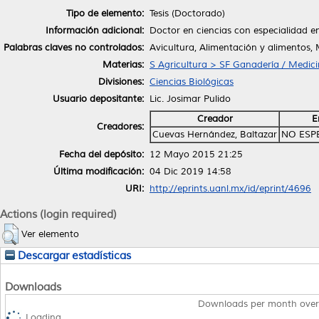
Tipo de elemento:
Tesis (Doctorado)
Información adicional:
Doctor en ciencias con especialidad e
Palabras claves no controlados:
Avicultura, Alimentación y alimentos, 
Materias:
S Agricultura > SF Ganadería / Medici
Divisiones:
Ciencias Biológicas
Usuario depositante:
Lic. Josimar Pulido
Creador
E
Creadores:
Cuevas Hernández, Baltazar
NO ESP
Fecha del depósito:
12 Mayo 2015 21:25
Última modificación:
04 Dic 2019 14:58
URI:
http://eprints.uanl.mx/id/eprint/4696
Actions (login required)
Ver elemento
Descargar estadísticas
Downloads
Downloads per month over
Loading...