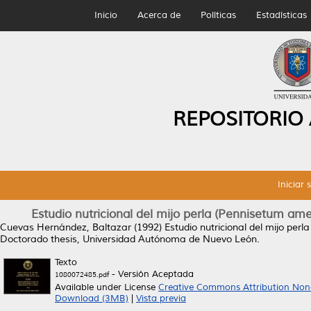
Inicio
Acerca de
Políticas
Estadísticas
REPOSITORIO
Iniciar 
Estudio nutricional del mijo perla (Pennisetum amer
Cuevas Hernández, Baltazar
(1992)
Estudio nutricional del mijo perl
Doctorado thesis, Universidad Autónoma de Nuevo León.
Texto
- Versión Aceptada
1080072485.pdf
Available under License
Creative Commons Attribution Non
Download (3MB)
|
Vista previa