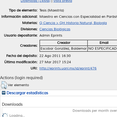
Download (14MB)
|
Vista previa
Tipo de elemento:
Tesis (Maestría)
Información adicional:
Maestro en Ciencias con Especialidad en Parási
Materias:
Q Ciencia > QH Historia Natural, Biología
Divisiones:
Ciencias Biológicas
Usuario depositante:
Admin Eprints
Creador
Email
Creadores:
Escobar González, Baldemar
NO ESPECIFICA
Fecha del depósito:
22 Ago 2011 16:30
Última modificación:
27 Mar 2017 15:24
URI:
http://eprints.uanl.mx/id/eprint/476
Actions (login required)
Ver elemento
Descargar estadísticas
Downloads
Downloads per month over
Loading...