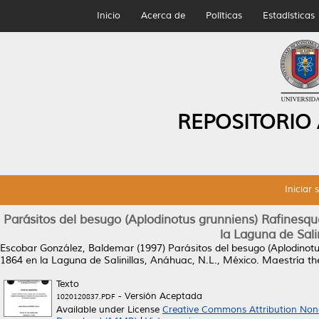
Inicio
Acerca de
Políticas
Estadísticas
REPOSITORIO
Iniciar 
Parásitos del besugo (Aplodinotus grunniens) Rafinesque
la Laguna de Sali
Escobar González, Baldemar
(1997)
Parásitos del besugo (Aplodinotu
1864 en la Laguna de Salinillas, Anáhuac, N.L., México.
Maestría th
Texto
- Versión Aceptada
1020120837.PDF
Available under License
Creative Commons Attribution Non