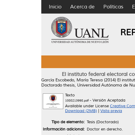
Inicio
Acerca de
Políticas
E
RE
El instituto federal electoral
García Escobedo, María Teresa
(2014)
El instit
Doctorado thesis, Universidad Autónoma de Nu
Texto
- Versión Aceptada
1080213998.pdf
Available under License
Creative Com
Download (2MB)
|
Vista previa
Tipo de elemento:
Tesis (Doctorado)
Información adicional:
Doctor en derecho.