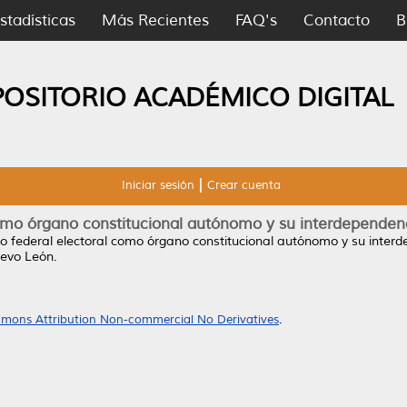
stadísticas
Más Recientes
FAQ's
Contacto
B
POSITORIO ACADÉMICO DIGITAL
Iniciar sesión
Crear cuenta
 como órgano constitucional autónomo y su interdependen
uto federal electoral como órgano constitucional autónomo y su inter
evo León.
mons Attribution Non-commercial No Derivatives
.