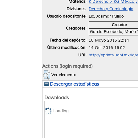
Materias:
K Derecho > KG México y
Divisiones:
Derecho y Criminología
Usuario depositante:
Lic. Josimar Pulido
Creador
Creadores:
García Escobedo, María 
Fecha del depósito:
18 Mayo 2015 22:14
Última modificación:
14 Oct 2016 16:02
URI:
http://eprints.uanl.mx/id/
Actions (login required)
Ver elemento
Descargar estadísticas
Downloads
Loading...