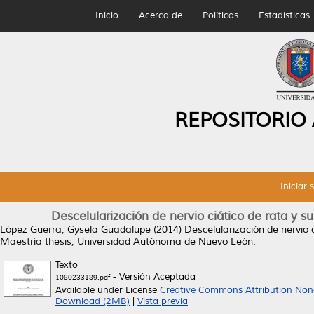
Inicio
Acerca de
Políticas
Estadísticas
REPOSITORIO
Iniciar 
Descelularización de nervio ciático de rata y su
López Guerra, Gysela Guadalupe
(2014)
Descelularización de nervio c
Maestría thesis, Universidad Autónoma de Nuevo León.
Texto
- Versión Aceptada
1080233189.pdf
Available under License
Creative Commons Attribution Non
Download (2MB)
|
Vista previa