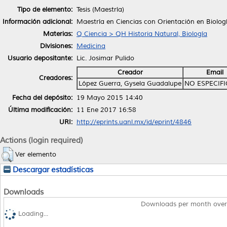
Tipo de elemento:
Tesis (Maestría)
Información adicional:
Maestría en Ciencias con Orientación en Biolog
Materias:
Q Ciencia > QH Historia Natural, Biología
Divisiones:
Medicina
Usuario depositante:
Lic. Josimar Pulido
Creador
Email
Creadores:
López Guerra, Gysela Guadalupe
NO ESPECIF
Fecha del depósito:
19 Mayo 2015 14:40
Última modificación:
11 Ene 2017 16:58
URI:
http://eprints.uanl.mx/id/eprint/4846
Actions (login required)
Ver elemento
Descargar estadísticas
Downloads
Downloads per month over
Loading...