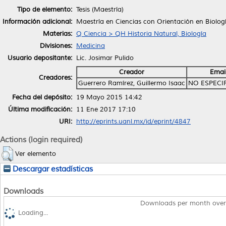
Tipo de elemento:
Tesis (Maestría)
Información adicional:
Maestría en Ciencias con Orientación en Biolog
Materias:
Q Ciencia > QH Historia Natural, Biología
Divisiones:
Medicina
Usuario depositante:
Lic. Josimar Pulido
Creador
Emai
Creadores:
Guerrero Ramírez, Guillermo Isaac
NO ESPECI
Fecha del depósito:
19 Mayo 2015 14:42
Última modificación:
11 Ene 2017 17:10
URI:
http://eprints.uanl.mx/id/eprint/4847
Actions (login required)
Ver elemento
Descargar estadísticas
Downloads
Downloads per month over
Loading...