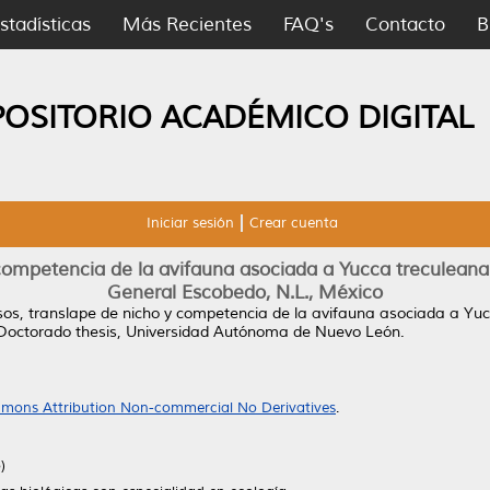
stadísticas
Más Recientes
FAQ's
Contacto
B
POSITORIO ACADÉMICO DIGITAL
Iniciar sesión
Crear cuenta
 competencia de la avifauna asociada a Yucca treculea
General Escobedo, N.L., México
sos, translape de nicho y competencia de la avifauna asociada a Yu
octorado thesis, Universidad Autónoma de Nuevo León.
mons Attribution Non-commercial No Derivatives
.
)