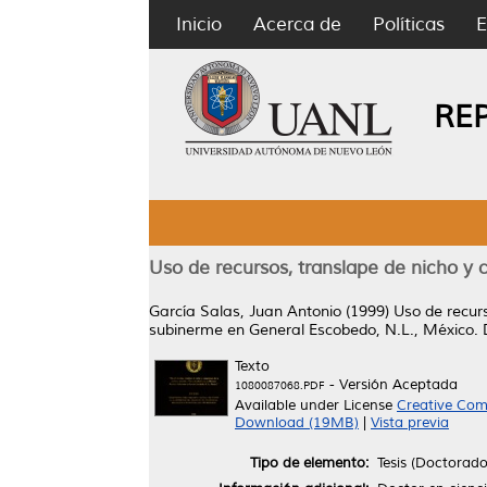
Inicio
Acerca de
Políticas
E
RE
Uso de recursos, translape de nicho y
García Salas, Juan Antonio
(1999)
Uso de recur
subinerme en General Escobedo, N.L., México.
D
Texto
- Versión Aceptada
1080087068.PDF
Available under License
Creative Com
Download (19MB)
|
Vista previa
Tipo de elemento:
Tesis (Doctorado