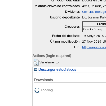
Información adicional:
Doctor en cienci
Palabras claves no controlados:
Aves, Palmas, Z
Divisiones:
Ciencias Biológi
Usuario depositante:
Lic. Josimar Pul
Cread
Creadores:
García Salas, J
Fecha del depósito:
19 Mayo 2015 
Última modificación:
27 Nov 2019 15
URI:
http://eprints.u
Actions (login required)
Ver elemento
Descargar estadísticas
Downloads
Loading...