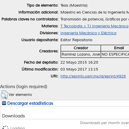
Tipo de elemento:
Tesis (Maestría)
Información adicional:
Maestro en Ciencias de la Ingeniería
Palabras claves no controlados:
Transmisión de potencia, Gráficas po
Materias:
T Tecnología > TJ Ingeniería Mecánica
Divisiones:
Ingeniería Mecánica y Eléctrica
Usuario depositante:
Editor Repositorio
Creador
Email
Creadores:
Ramírez Lozano, José
NO ESPECIFI
Fecha del depósito:
22 Mayo 2015 16:20
Última modificación:
03 Mayo 2017 13:15
URI:
http://eprints.uanl.mx/id/eprint/4928
Actions (login required)
Ver elemento
Descargar estadísticas
Downloads
Downloads per month over
Loading...