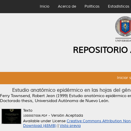
Inicio
Acerca de
Políticas
Estadísticas
REPOSITORIO
Iniciar 
Estudio anatómico epidérmico en las hojas del gé
Ferry Townsend, Robert Jean
(1999)
Estudio anatómico epidérmico en
Doctorado thesis, Universidad Autónoma de Nuevo León.
Texto
- Versión Aceptada
1080087086.PDF
Available under License
Creative Commons Attribution Non
Download (48MB)
|
Vista previa