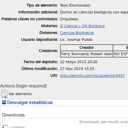
Tipo de elemento:
Tesis (Doctorado)
Información adicional:
Doctor en ciencias biológicas con esp
Palabras claves no controlados:
Orquídeas
Materias:
Q Ciencia > QK Botánica
Divisiones:
Ciencias Biológicas
Usuario depositante:
Lic. Josimar Pulido
Creador
E
Creadores:
Ferry Townsend, Robert Jean
NO ESP
Fecha del depósito:
22 Mayo 2015 20:26
Última modificación:
27 Nov 2019 15:25
URI:
http://eprints.uanl.mx/id/eprint/4937
Actions (login required)
Ver elemento
Descargar estadísticas
Downloads
Downloads per month over
Loading...