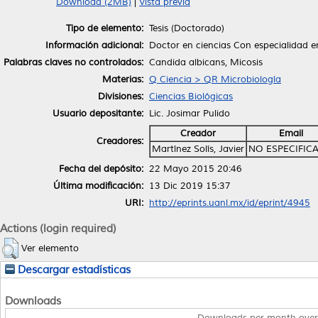
Download (2MB)
|
Vista previa
Tipo de elemento:
Tesis (Doctorado)
Información adicional:
Doctor en ciencias Con especialidad e
Palabras claves no controlados:
Candida albicans, Micosis
Materias:
Q Ciencia > QR Microbiología
Divisiones:
Ciencias Biológicas
Usuario depositante:
Lic. Josimar Pulido
Creador
Email
Creadores:
Martínez Solís, Javier
NO ESPECIFIC
Fecha del depósito:
22 Mayo 2015 20:46
Última modificación:
13 Dic 2019 15:37
URI:
http://eprints.uanl.mx/id/eprint/4945
Actions (login required)
Ver elemento
Descargar estadísticas
Downloads
Downloads per month over