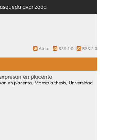
úsqueda avanzada
Atom
RSS 1.0
RSS 2.0
expresan en placenta
san en placenta.
Maestría thesis, Universidad