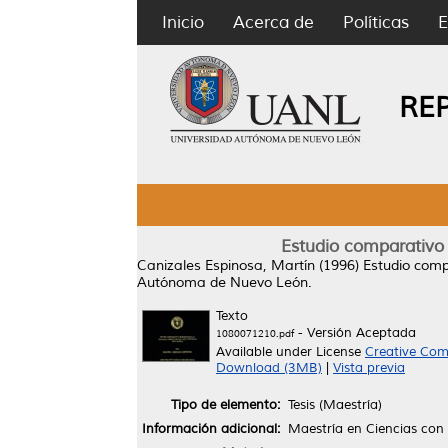
Inicio
Acerca de
Políticas
E
RE
Estudio comparativo
Canizales Espinosa, Martín
(1996)
Estudio comp
Autónoma de Nuevo León.
Texto
- Versión Aceptada
1080071210.pdf
Available under License
Creative Com
Download (3MB)
|
Vista previa
Tipo de elemento:
Tesis (Maestría)
Información adicional:
Maestría en Ciencias con 