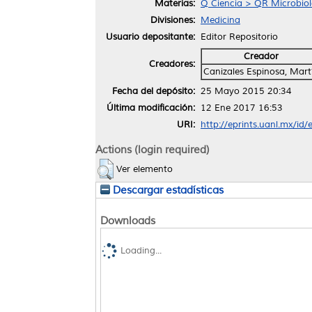
Materias:
Q Ciencia > QR Microbiol
Divisiones:
Medicina
Usuario depositante:
Editor Repositorio
Creador
Creadores:
Canizales Espinosa, Mart
Fecha del depósito:
25 Mayo 2015 20:34
Última modificación:
12 Ene 2017 16:53
URI:
http://eprints.uanl.mx/id/
Actions (login required)
Ver elemento
Descargar estadísticas
Downloads
Loading...