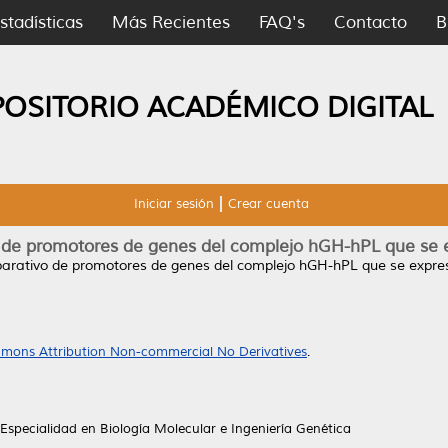
stadísticas
Más Recientes
FAQ's
Contacto
B
POSITORIO ACADÉMICO DIGITAL
Iniciar sesión
Crear cuenta
 de promotores de genes del complejo hGH-hPL que se 
arativo de promotores de genes del complejo hGH-hPL que se expre
mons Attribution Non-commercial No Derivatives
.
Especialidad en Biología Molecular e Ingeniería Genética