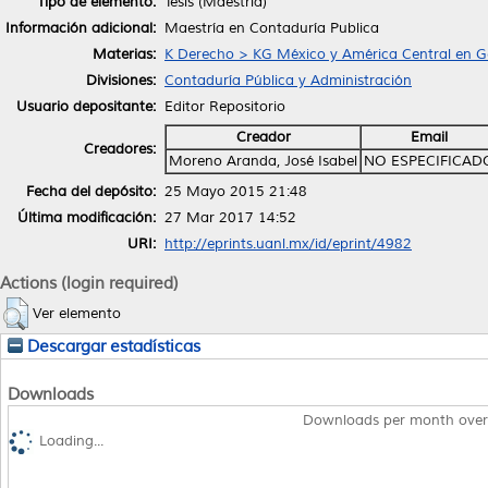
Tipo de elemento:
Tesis (Maestría)
Información adicional:
Maestría en Contaduría Publica
Materias:
K Derecho > KG México y América Central en G
Divisiones:
Contaduría Pública y Administración
Usuario depositante:
Editor Repositorio
Creador
Email
Creadores:
Moreno Aranda, José Isabel
NO ESPECIFICAD
Fecha del depósito:
25 Mayo 2015 21:48
Última modificación:
27 Mar 2017 14:52
URI:
http://eprints.uanl.mx/id/eprint/4982
Actions (login required)
Ver elemento
Descargar estadísticas
Downloads
Downloads per month over
Loading...