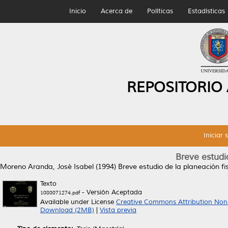
Inicio
Acerca de
Políticas
Estadísticas
REPOSITORIO
Iniciar 
Breve estudio
Moreno Aranda, José Isabel
(1994)
Breve estudio de la planeación fis
Texto
- Versión Aceptada
1080071274.pdf
Available under License
Creative Commons Attribution Non
Download (2MB)
|
Vista previa