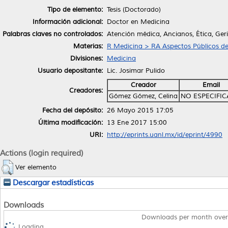
Tipo de elemento:
Tesis (Doctorado)
Información adicional:
Doctor en Medicina
Palabras claves no controlados:
Atención médica, Ancianos, Ética, Geri
Materias:
R Medicina > RA Aspectos Públicos de
Divisiones:
Medicina
Usuario depositante:
Lic. Josimar Pulido
Creador
Email
Creadores:
Gómez Gómez, Celina
NO ESPECIFI
Fecha del depósito:
26 Mayo 2015 17:05
Última modificación:
13 Ene 2017 15:00
URI:
http://eprints.uanl.mx/id/eprint/4990
Actions (login required)
Ver elemento
Descargar estadísticas
Downloads
Downloads per month over
Loading...