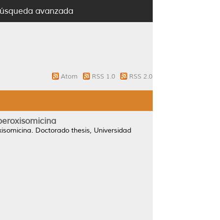
úsqueda avanzada
Atom
RSS 1.0
RSS 2.0
 peroxisomicina
xisomicina.
Doctorado thesis, Universidad