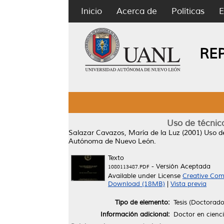
Inicio
Acerca de
Políticas
E
RE
Uso de técnica
Salazar Cavazos, María de la Luz
(2001)
Uso de
Autónoma de Nuevo León.
Texto
- Versión Aceptada
1080113487.PDF
Available under License
Creative Com
Download (18MB)
|
Vista previa
Tipo de elemento:
Tesis (Doctorado
Información adicional:
Doctor en cienc