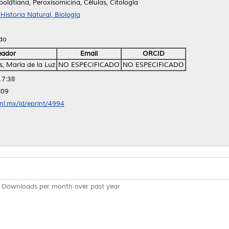
ldtiana, Peroxisomicina, Células, Citología
istoria Natural, Biología
ido
eador
Email
ORCID
, María de la Luz
NO ESPECIFICADO
NO ESPECIFICADO
17:38
:09
anl.mx/id/eprint/4994
Downloads per month over past year