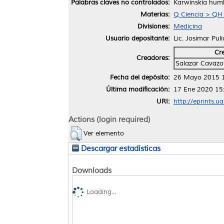
Palabras claves no controlados:
Karwinskia humbo
Materias:
Q Ciencia > QH H
Divisiones:
Medicina
Usuario depositante:
Lic. Josimar Pul
Cr
Creadores:
Salazar Cavazos
Fecha del depósito:
26 Mayo 2015 
Última modificación:
17 Ene 2020 15
URI:
http://eprints.u
Actions (login required)
Ver elemento
Descargar estadísticas
Downloads
Loading...