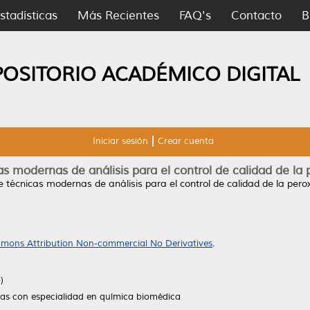
stadísticas
Más Recientes
FAQ's
Contacto
B
POSITORIO ACADÉMICO DIGITAL
Iniciar sesión
Crear cuenta
s modernas de análisis para el control de calidad de la
 técnicas modernas de análisis para el control de calidad de la pero
mons Attribution Non-commercial No Derivatives
.
)
ias con especialidad en química biomédica