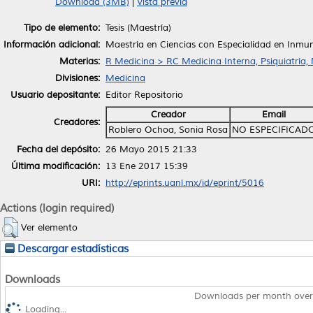
Download (3MB)
|
Vista previa
Tipo de elemento:
Tesis (Maestría)
Información adicional:
Maestría en Ciencias con Especialidad en Inmu
Materias:
R Medicina > RC Medicina Interna, Psiquiatría,
Divisiones:
Medicina
Usuario depositante:
Editor Repositorio
Creador
Email
Creadores:
Roblero Ochoa, Sonia Rosa
NO ESPECIFICAD
Fecha del depósito:
26 Mayo 2015 21:33
Última modificación:
13 Ene 2017 15:39
URI:
http://eprints.uanl.mx/id/eprint/5016
Actions (login required)
Ver elemento
Descargar estadísticas
Downloads
Downloads per month over
Loading...