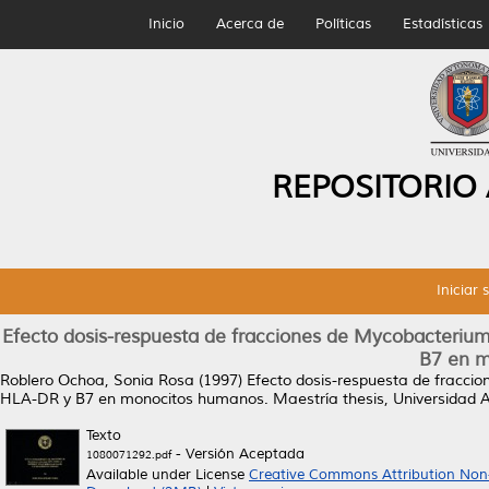
Inicio
Acerca de
Políticas
Estadísticas
REPOSITORIO
Iniciar 
Efecto dosis-respuesta de fracciones de Mycobacterium
B7 en 
Roblero Ochoa, Sonia Rosa
(1997)
Efecto dosis-respuesta de fracci
HLA-DR y B7 en monocitos humanos.
Maestría thesis, Universidad
Texto
- Versión Aceptada
1080071292.pdf
Available under License
Creative Commons Attribution Non