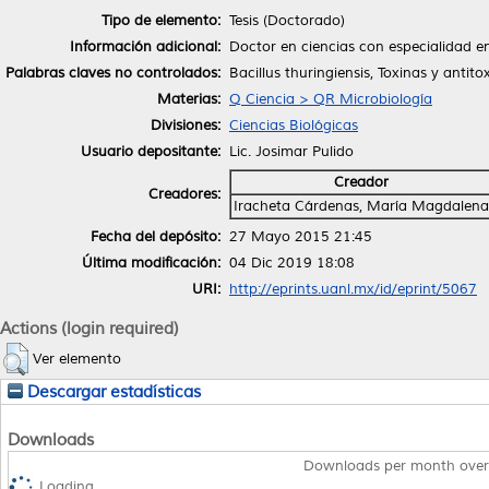
Tipo de elemento:
Tesis (Doctorado)
Información adicional:
Doctor en ciencias con especialidad e
Palabras claves no controlados:
Bacillus thuringiensis, Toxinas y antit
Materias:
Q Ciencia > QR Microbiología
Divisiones:
Ciencias Biológicas
Usuario depositante:
Lic. Josimar Pulido
Creador
Creadores:
Iracheta Cárdenas, María Magdalena
Fecha del depósito:
27 Mayo 2015 21:45
Última modificación:
04 Dic 2019 18:08
URI:
http://eprints.uanl.mx/id/eprint/5067
Actions (login required)
Ver elemento
Descargar estadísticas
Downloads
Downloads per month over
Loading...