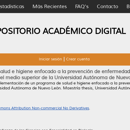
stadísticas
Más Recientes
FAQ's
Contacto
B
POSITORIO ACADÉMICO DIGITAL
Iniciar sesión
Crear cuenta
lud e higiene enfocado a la prevención de enfermedades
vel medio superior de la Universidad Autónoma de Nuev
lementación de un programa de salud e higiene enfocado a la preve
versidad Autónoma de Nuevo León.
Maestría thesis, Universidad Autó
mons Attribution Non-commercial No Derivatives
.