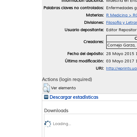
Información adicional:
Maestría en Ens
Palabras claves no controlados:
Enfermedades ga
Materias:
R Medicina > RC
Divisiones:
Filosofía y Letra
Usuario depositante:
Editor Repositor
C
Creadores:
Cornejo Garza,
Fecha del depósito:
28 Mayo 2015 
Última modificación:
03 Mayo 2017 
URI:
http://eprints.u
Actions (login required)
Ver elemento
Descargar estadísticas
Downloads
Loading...