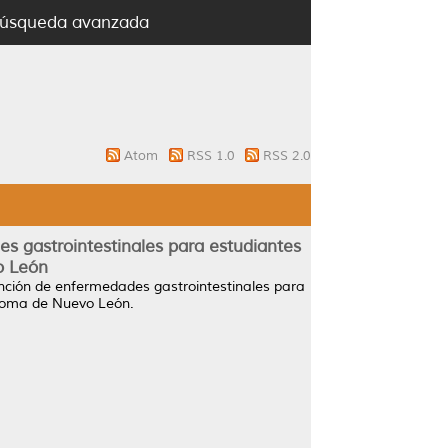
úsqueda avanzada
Atom
RSS 1.0
RSS 2.0
 gastrointestinales para estudiantes
o León
nción de enfermedades gastrointestinales para
noma de Nuevo León.