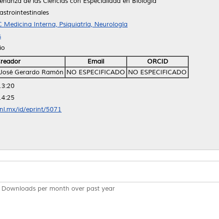
eñanza de las Ciencias con Especialidad en Biología
strointestinales
 Medicina Interna, Psiquiatría, Neurología
s
io
reador
Email
ORCID
 José Gerardo Ramón
NO ESPECIFICADO
NO ESPECIFICADO
13:20
14:25
anl.mx/id/eprint/5071
Downloads per month over past year