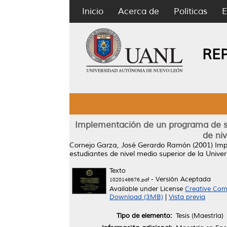
Inicio
Acerca de
Políticas
E
RE
Implementación de un programa de sa
de ni
Cornejo Garza, José Gerardo Ramón
(2001)
Imp
estudiantes de nivel medio superior de la Uni
Texto
- Versión Aceptada
1020146676.pdf
Available under License
Creative Com
Download (3MB)
|
Vista previa
Tipo de elemento:
Tesis (Maestría)