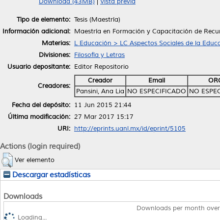
Download (43MB)
|
Vista previa
Tipo de elemento:
Tesis (Maestría)
Información adicional:
Maestría en Formación y Capacitación de Rec
Materias:
L Educación > LC Aspectos Sociales de la Educ
Divisiones:
Filosofía y Letras
Usuario depositante:
Editor Repositorio
Creador
Email
OR
Creadores:
Pansini, Ana Lia
NO ESPECIFICADO
NO ESPE
Fecha del depósito:
11 Jun 2015 21:44
Última modificación:
27 Mar 2017 15:17
URI:
http://eprints.uanl.mx/id/eprint/5105
Actions (login required)
Ver elemento
Descargar estadísticas
Downloads
Downloads per month over
Loading...