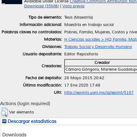
Available under License
Creative Commons Attribution Non
Download (35MB)
|
Vista previa
Tipo de elemento:
Tesis (Maestría)
Información adicional:
Maestría en trabajo social
Palabras claves no controlados:
Pobres, Familia, Mujeres, Costos y nive
Materias:
H Ciencias sociales > HQ Familia, Ma
Divisiones:
Trabajo Social y Desarrollo Humano
Usuario depositante:
Editor Repositorio
Creador
Creadores:
Cámara Góngora, Marlene Guadalup
Fecha del depósito:
28 Mayo 2015 20:42
Última modificación:
17 Ene 2020 17:48
URI:
http://eprints.uanl.mx/id/eprint/5107
Actions (login required)
Ver elemento
Descargar estadísticas
Downloads