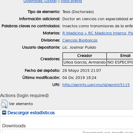
Download (28MB)
|
Vista previa
Tipo de elemento:
Tesis (Doctorado)
Información adicional:
Doctor en ciencias con especialidad 
Palabras claves no controlados:
Insectos como transmisores de la enf
Materias:
R Medicina > RC Medicina Interna, Psi
Divisiones:
Ciencias Biológicas
Usuario depositante:
Lic. Josimar Pulido
Creador
Email
Creadores:
Ulloa García, Armando
NO ESPECIF
Fecha del depósito:
28 Mayo 2015 21:07
Última modificación:
04 Dic 2019 18:24
URI:
http://eprints.uanl.mx/id/eprint/5115
Actions (login required)
Ver elemento
Descargar estadísticas
Downloads
Downloads per month over