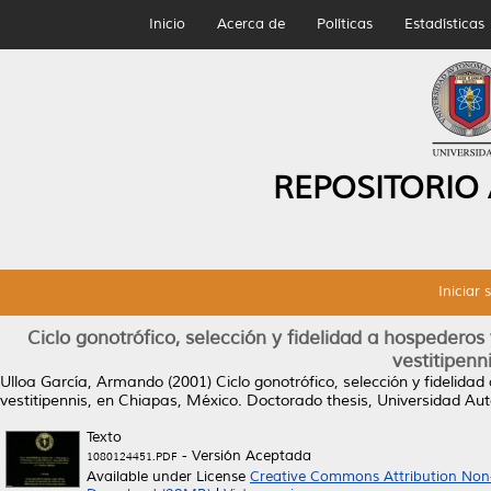
Inicio
Acerca de
Políticas
Estadísticas
REPOSITORIO
Iniciar 
Ciclo gonotrófico, selección y fidelidad a hospedero
vestitipenn
Ulloa García, Armando
(2001)
Ciclo gonotrófico, selección y fidelid
vestitipennis, en Chiapas, México.
Doctorado thesis, Universidad A
Texto
- Versión Aceptada
1080124451.PDF
Available under License
Creative Commons Attribution Non