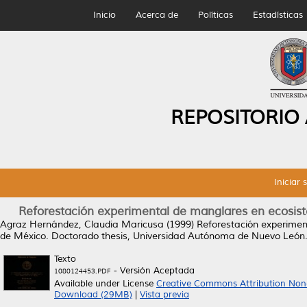
Inicio
Acerca de
Políticas
Estadísticas
REPOSITORIO
Iniciar 
Reforestación experimental de manglares en ecosist
Agraz Hernández, Claudia Maricusa
(1999)
Reforestación experimen
de México.
Doctorado thesis, Universidad Autónoma de Nuevo León
Texto
- Versión Aceptada
1080124453.PDF
Available under License
Creative Commons Attribution Non
Download (29MB)
|
Vista previa