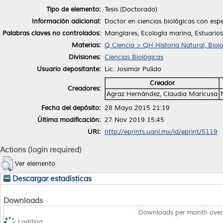
Tipo de elemento:
Tesis (Doctorado)
Información adicional:
Doctor en ciencias biológicas con esp
Palabras claves no controlados:
Manglares, Ecología marina, Estuarios
Materias:
Q Ciencia > QH Historia Natural, Biol
Divisiones:
Ciencias Biológicas
Usuario depositante:
Lic. Josimar Pulido
Creador
Creadores:
Agraz Hernández, Claudia Maricusa
Fecha del depósito:
28 Mayo 2015 21:19
Última modificación:
27 Nov 2019 15:45
URI:
http://eprints.uanl.mx/id/eprint/5119
Actions (login required)
Ver elemento
Descargar estadísticas
Downloads
Downloads per month over
Loading...