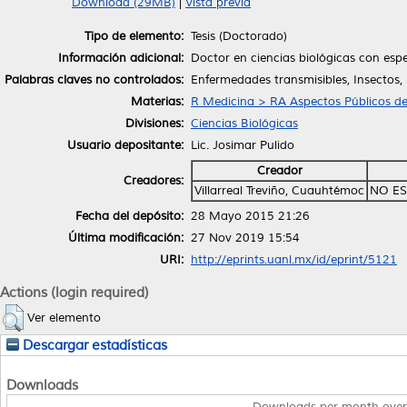
Download (29MB)
|
Vista previa
Tipo de elemento:
Tesis (Doctorado)
Información adicional:
Doctor en ciencias biológicas con es
Palabras claves no controlados:
Enfermedades transmisibles, Insectos,
Materias:
R Medicina > RA Aspectos Públicos de
Divisiones:
Ciencias Biológicas
Usuario depositante:
Lic. Josimar Pulido
Creador
Creadores:
Villarreal Treviño, Cuauhtémoc
NO ES
Fecha del depósito:
28 Mayo 2015 21:26
Última modificación:
27 Nov 2019 15:54
URI:
http://eprints.uanl.mx/id/eprint/5121
Actions (login required)
Ver elemento
Descargar estadísticas
Downloads
Downloads per month over