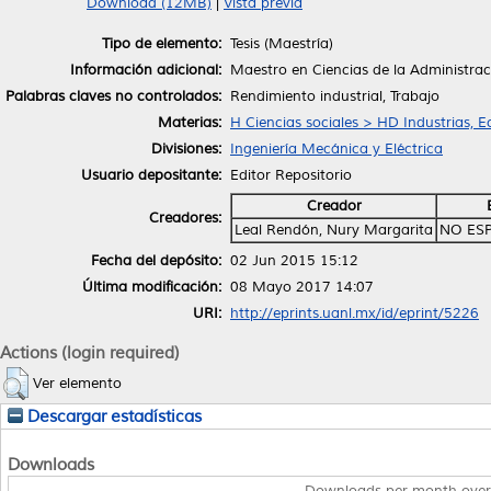
Download (12MB)
|
Vista previa
Tipo de elemento:
Tesis (Maestría)
Información adicional:
Maestro en Ciencias de la Administrac
Palabras claves no controlados:
Rendimiento industrial, Trabajo
Materias:
H Ciencias sociales > HD Industrias, 
Divisiones:
Ingeniería Mecánica y Eléctrica
Usuario depositante:
Editor Repositorio
Creador
Creadores:
Leal Rendón, Nury Margarita
NO ES
Fecha del depósito:
02 Jun 2015 15:12
Última modificación:
08 Mayo 2017 14:07
URI:
http://eprints.uanl.mx/id/eprint/5226
Actions (login required)
Ver elemento
Descargar estadísticas
Downloads
Downloads per month over