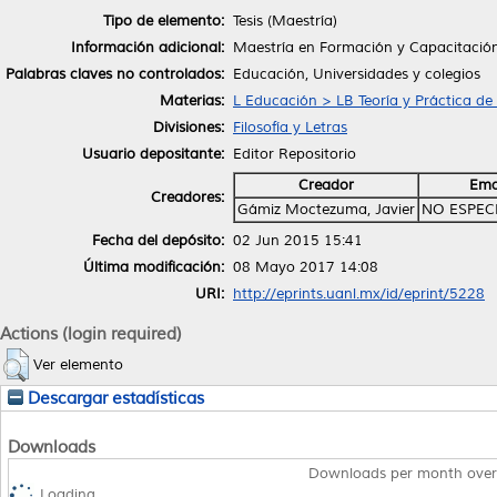
Tipo de elemento:
Tesis (Maestría)
Información adicional:
Maestría en Formación y Capacitaci
Palabras claves no controlados:
Educación, Universidades y colegios
Materias:
L Educación > LB Teoría y Práctica de
Divisiones:
Filosofía y Letras
Usuario depositante:
Editor Repositorio
Creador
Ema
Creadores:
Gámiz Moctezuma, Javier
NO ESPEC
Fecha del depósito:
02 Jun 2015 15:41
Última modificación:
08 Mayo 2017 14:08
URI:
http://eprints.uanl.mx/id/eprint/5228
Actions (login required)
Ver elemento
Descargar estadísticas
Downloads
Downloads per month over
Loading...