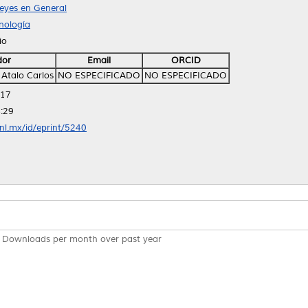
eyes en General
nología
io
dor
Email
ORCID
 Atalo Carlos
NO ESPECIFICADO
NO ESPECIFICADO
:17
:29
anl.mx/id/eprint/5240
Downloads per month over past year