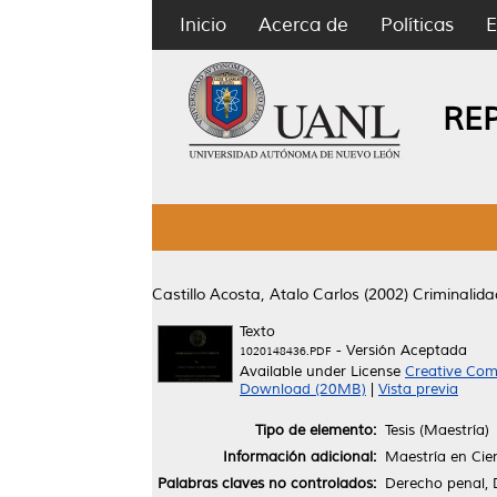
Inicio
Acerca de
Políticas
E
RE
Castillo Acosta, Atalo Carlos
(2002)
Criminalidad
Texto
- Versión Aceptada
1020148436.PDF
Available under License
Creative Com
Download (20MB)
|
Vista previa
Tipo de elemento:
Tesis (Maestría)
Información adicional:
Maestría en Cie
Palabras claves no controlados:
Derecho penal, 