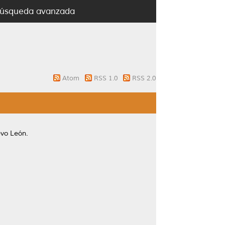
úsqueda avanzada
Atom
RSS 1.0
RSS 2.0
vo León.