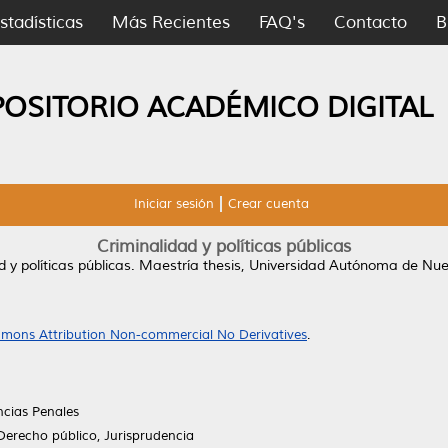
stadísticas
Más Recientes
FAQ's
Contacto
B
POSITORIO ACADÉMICO DIGITAL
Iniciar sesión
Crear cuenta
Criminalidad y políticas públicas
 y políticas públicas.
Maestría thesis, Universidad Autónoma de Nue
mons Attribution Non-commercial No Derivatives
.
ncias Penales
Derecho público, Jurisprudencia