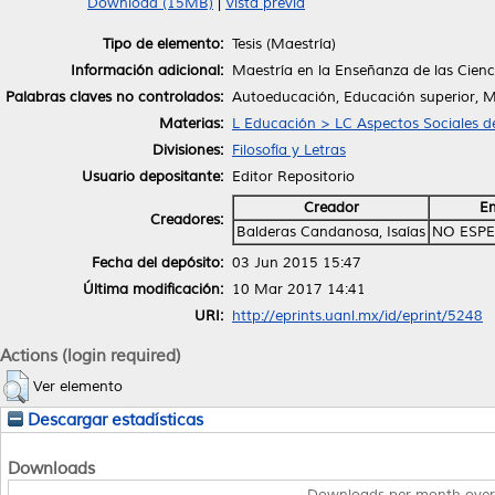
Download (15MB)
|
Vista previa
Tipo de elemento:
Tesis (Maestría)
Información adicional:
Maestría en la Enseñanza de las Cienc
Palabras claves no controlados:
Autoeducación, Educación superior, 
Materias:
L Educación > LC Aspectos Sociales d
Divisiones:
Filosofía y Letras
Usuario depositante:
Editor Repositorio
Creador
Em
Creadores:
Balderas Candanosa, Isaías
NO ESPE
Fecha del depósito:
03 Jun 2015 15:47
Última modificación:
10 Mar 2017 14:41
URI:
http://eprints.uanl.mx/id/eprint/5248
Actions (login required)
Ver elemento
Descargar estadísticas
Downloads
Downloads per month over