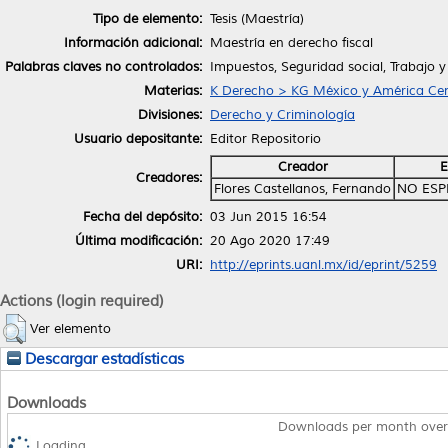
Tipo de elemento:
Tesis (Maestría)
Información adicional:
Maestría en derecho fiscal
Palabras claves no controlados:
Impuestos, Seguridad social, Trabajo y
Materias:
K Derecho > KG México y América Cen
Divisiones:
Derecho y Criminología
Usuario depositante:
Editor Repositorio
Creador
E
Creadores:
Flores Castellanos, Fernando
NO ESP
Fecha del depósito:
03 Jun 2015 16:54
Última modificación:
20 Ago 2020 17:49
URI:
http://eprints.uanl.mx/id/eprint/5259
Actions (login required)
Ver elemento
Descargar estadísticas
Downloads
Downloads per month over
Loading...