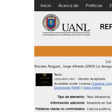
Inicio
Acerca de
Políticas
E
RE
La 
Rosales Noguez, Jorge Alfredo
(2003)
La desigu
Texto
- Versión Aceptada
1020148571.PDF
Available under License
Creative Com
Download (5MB)
|
Vista previa
Tipo de elemento:
Tesis (Maestría)
Información adicional:
Maestría en Der
Palabras claves no controlados:
Ciencia política