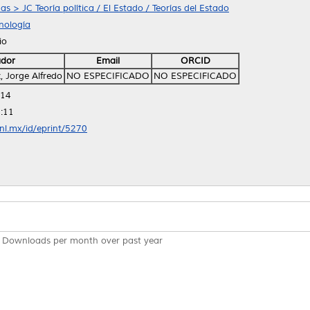
cas > JC Teoría política / El Estado / Teorías del Estado
nología
io
ador
Email
ORCID
 Jorge Alfredo
NO ESPECIFICADO
NO ESPECIFICADO
:14
:11
anl.mx/id/eprint/5270
Downloads per month over past year