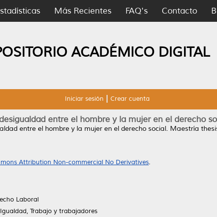
stadísticas
Más Recientes
FAQ's
Contacto
B
POSITORIO ACADÉMICO DIGITAL
Iniciar sesión
Crear cuenta
desigualdad entre el hombre y la mujer en el derecho so
aldad entre el hombre y la mujer en el derecho social.
Maestría thesi
mons Attribution Non-commercial No Derivatives
.
echo Laboral
, Igualdad, Trabajo y trabajadores