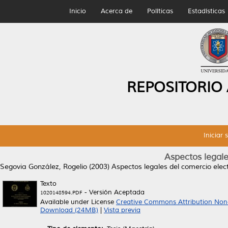
Inicio
Acerca de
Políticas
Estadísticas
REPOSITORIO
Iniciar 
Aspectos legale
Segovia González, Rogelio
(2003)
Aspectos legales del comercio elect
Texto
- Versión Aceptada
1020148594.PDF
Available under License
Creative Commons Attribution Non
Download (24MB)
|
Vista previa