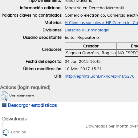
Tipo de elemento:
Tesis (Maestría)
Información adicional:
Maestría en Derecho Mercantil
Palabras claves no controlados:
Comercio electrónico, Comercio electr
Materias:
H Ciencias sociales > HF Comercio: C
Divisiones:
Derecho y Criminología
Usuario depositante:
Editor Repositorio
Creador
Ema
Creadores:
Segovia González, Rogelio
NO ESPEC
Fecha del depósito:
04 Jun 2015 16:45
Última modificación:
10 Mar 2017 15:21
URI:
http://eprints.uanl.mx/id/eprint/5276
Actions (login required)
Ver elemento
Descargar estadísticas
Downloads
Downloads per month over
Loading...