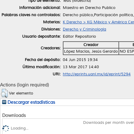
Tipo de elemento:
Tesis (Maestría)
Información adicional:
Maestro en Derecho Publico
Palabras claves no controlados:
Derecho público,Participación polític
Materias:
K Derecho > KG México y América Cen
Divisiones:
Derecho y Criminología
Usuario depositante:
Editor Repositorio
Creador
Creadores:
López Macías, Jesús Gerardo
NO ESP
Fecha del depósito:
04 Jun 2015 19:34
Última modificación:
13 Mar 2017 14:40
URI:
http://eprints.uanl.mx/id/eprint/5294
Actions (login required)
Ver elemento
Descargar estadísticas
Downloads
Downloads per month over
Loading...