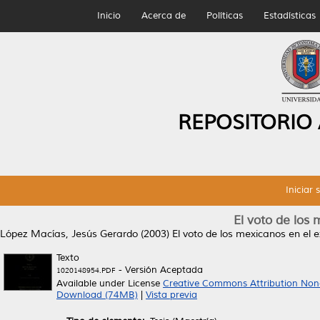
Inicio
Acerca de
Políticas
Estadísticas
REPOSITORIO
Iniciar 
El voto de los 
López Macías, Jesús Gerardo
(2003)
El voto de los mexicanos en el e
Texto
- Versión Aceptada
1020148954.PDF
Available under License
Creative Commons Attribution Non
Download (74MB)
|
Vista previa