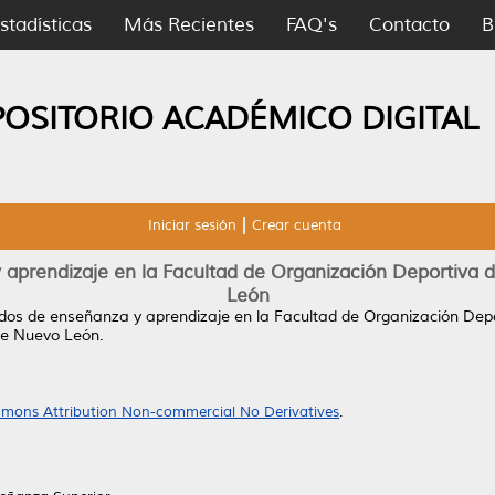
stadísticas
Más Recientes
FAQ's
Contacto
B
POSITORIO ACADÉMICO DIGITAL
Iniciar sesión
Crear cuenta
 aprendizaje en la Facultad de Organización Deportiva
León
dos de enseñanza y aprendizaje en la Facultad de Organización De
de Nuevo León.
mons Attribution Non-commercial No Derivatives
.