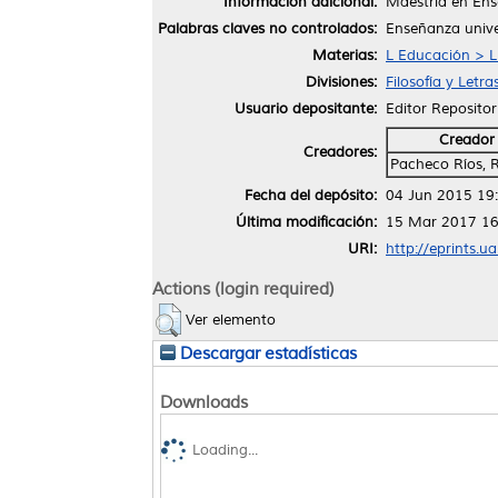
Información adicional:
Maestría en Ens
Palabras claves no controlados:
Enseñanza unive
Materias:
L Educación > L
Divisiones:
Filosofía y Letra
Usuario depositante:
Editor Repositor
Creador
Creadores:
Pacheco Ríos, 
Fecha del depósito:
04 Jun 2015 19
Última modificación:
15 Mar 2017 16
URI:
http://eprints.u
Actions (login required)
Ver elemento
Descargar estadísticas
Downloads
Loading...