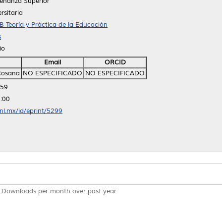
eñanza Superior
rsitaria
B Teoría y Práctica de la Educación
s
io
Email
ORCID
Rosana
NO ESPECIFICADO
NO ESPECIFICADO
:59
:00
anl.mx/id/eprint/5299
Downloads per month over past year