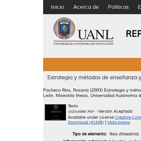
Inicio
Acerca de
Políticas
E
RE
Estrategia y métodos de enseñanza y
Pacheco Ríos, Rosana
(2003)
Estrategia y méto
León.
Maestría thesis, Universidad Autónoma 
Texto
- Versión Aceptada
1020148967.PDF
Available under License
Creative Com
Download (41MB)
|
Vista previa
Tipo de elemento:
Tesis (Maestría)