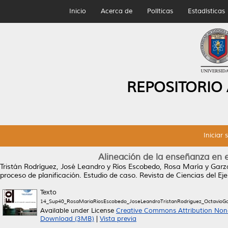
Inicio
Acerca de
Políticas
Estadísticas
REPOSITORIO
Iniciar 
Alineación de la enseñanza en e
Tristán Rodríguez, José Leandro
y
Ríos Escobedo, Rosa María
y
Garz
proceso de planificación. Estudio de caso.
Revista de Ciencias del Ejer
Texto
14_Sup40_RosaMariaRiosEscobedo_JoseLeandroTristanRodriguez_OctavioGa
Available under License
Creative Commons Attribution Non
Download (3MB)
|
Vista previa