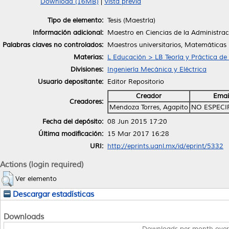
Download (16MB)
|
Vista previa
Tipo de elemento:
Tesis (Maestría)
Información adicional:
Maestro en Ciencias de la Administrac
Palabras claves no controlados:
Maestros universitarios, Matemáticas
Materias:
L Educación > LB Teoría y Práctica de
Divisiones:
Ingeniería Mecánica y Eléctrica
Usuario depositante:
Editor Repositorio
Creador
Emai
Creadores:
Mendoza Torres, Agapito
NO ESPECI
Fecha del depósito:
08 Jun 2015 17:20
Última modificación:
15 Mar 2017 16:28
URI:
http://eprints.uanl.mx/id/eprint/5332
Actions (login required)
Ver elemento
Descargar estadísticas
Downloads
Downloads per month over