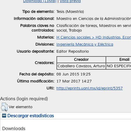
Download (13MB)
|
Vista previa
Tipo de elemento:
Tesis (Maestría)
Información adicional:
Maestro en Ciencias de la Administración
Palabras claves no
Clasificación de tareas, Maestros en servi
controlados:
social, Trabajo
Materias:
H Ciencias sociales > HD Industrias, Eco
Divisiones:
Ingeniería Mecánica y Eléctrica
Usuario depositante:
Editor Repositorio
Creador
Email
Creadores:
Caballero Cavazos, Arturo
NO ESPECIF
Fecha del depósito:
08 Jun 2015 19:25
Última modificación:
17 Mar 2017 14:27
URI:
http://eprints.uanl.mx/id/eprint/5357
Actions (login required)
Ver elemento
Descargar estadísticas
Downloads