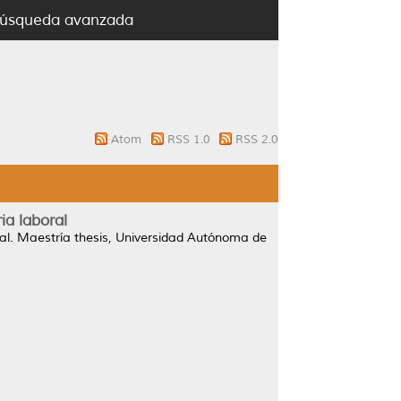
úsqueda avanzada
Atom
RSS 1.0
RSS 2.0
ia laboral
al.
Maestría thesis, Universidad Autónoma de