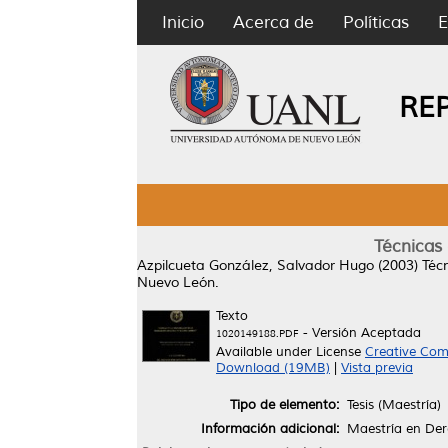
Inicio
Acerca de
Políticas
E
RE
Técnicas 
Azpilcueta González, Salvador Hugo
(2003)
Técn
Nuevo León.
Texto
- Versión Aceptada
1020149188.PDF
Available under License
Creative Com
Download (19MB)
|
Vista previa
Tipo de elemento:
Tesis (Maestría)
Información adicional:
Maestría en Der