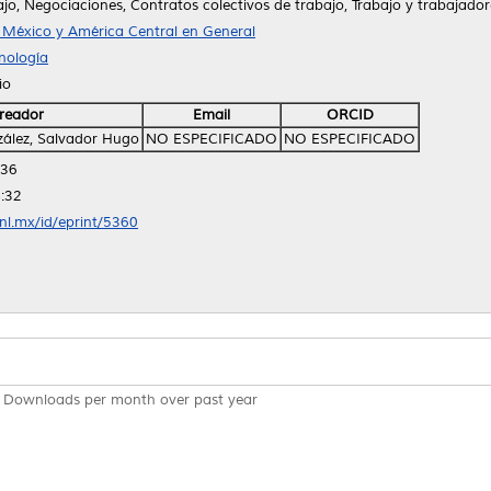
jo, Negociaciones, Contratos colectivos de trabajo, Trabajo y trabajador
México y América Central en General
nología
io
reador
Email
ORCID
zález, Salvador Hugo
NO ESPECIFICADO
NO ESPECIFICADO
:36
:32
anl.mx/id/eprint/5360
Downloads per month over past year