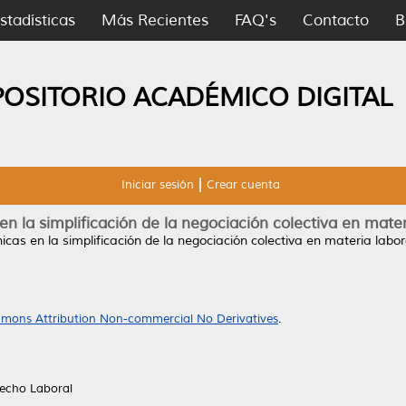
stadísticas
Más Recientes
FAQ's
Contacto
B
POSITORIO ACADÉMICO DIGITAL
Iniciar sesión
Crear cuenta
en la simplificación de la negociación colectiva en mater
icas en la simplificación de la negociación colectiva en materia labor
mons Attribution Non-commercial No Derivatives
.
echo Laboral