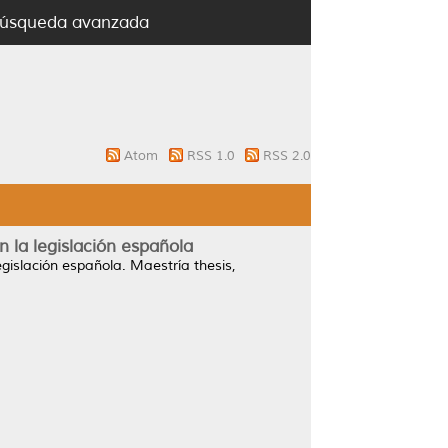
úsqueda avanzada
Atom
RSS 1.0
RSS 2.0
 la legislación española
gislación española.
Maestría thesis,