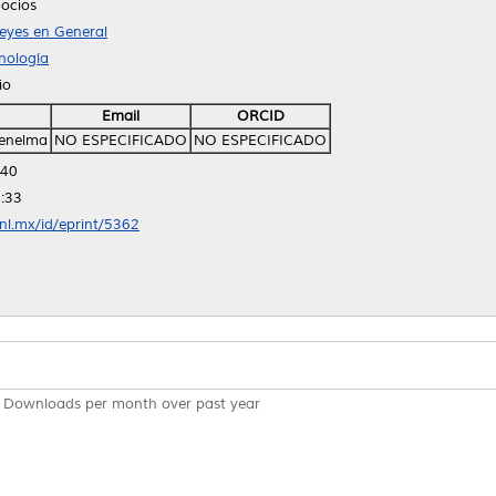
ocios
eyes en General
nología
io
Email
ORCID
Kenelma
NO ESPECIFICADO
NO ESPECIFICADO
:40
:33
anl.mx/id/eprint/5362
Downloads per month over past year