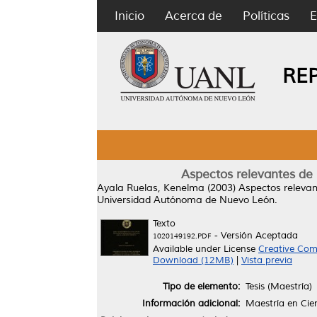
Inicio
Acerca de
Políticas
E
RE
Aspectos relevantes de 
Ayala Ruelas, Kenelma
(2003)
Aspectos relevan
Universidad Autónoma de Nuevo León.
Texto
- Versión Aceptada
1020149192.PDF
Available under License
Creative Com
Download (12MB)
|
Vista previa
Tipo de elemento:
Tesis (Maestría)
Información adicional:
Maestría en Cie