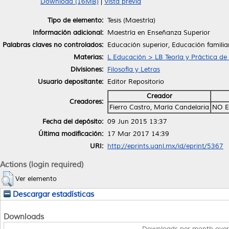
Download (16MB)
|
Vista previa
Tipo de elemento:
Tesis (Maestría)
Información adicional:
Maestría en Enseñanza Superior
Palabras claves no controlados:
Educación superior, Educación familiar,
Materias:
L Educación > LB Teoría y Práctica de
Divisiones:
Filosofía y Letras
Usuario depositante:
Editor Repositorio
Creador
Creadores:
Fierro Castro, María Candelaria
NO E
Fecha del depósito:
09 Jun 2015 13:37
Última modificación:
17 Mar 2017 14:39
URI:
http://eprints.uanl.mx/id/eprint/5367
Actions (login required)
Ver elemento
Descargar estadísticas
Downloads
Downloads per month over