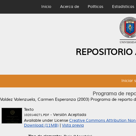
Inicio
Acerca de
Políticas
Estadísticas
REPOSITORIO
Iniciar 
Programa de repar
Valdez Valenzuela, Carmen Esperanza
(2003)
Programa de reparto de
Texto
- Versión Aceptada
1020149271.PDF
Available under License
Creative Commons Attribution Non
Download (11MB)
|
Vista previa