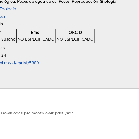
tiológica, Peces de agua dulce, Peces, Reproducción (Biología)
Zoología
cas
io
r
Email
ORCID
, Susana
NO ESPECIFICADO
NO ESPECIFICADO
:23
:24
anl.mx/id/eprint/5389
Downloads per month over past year