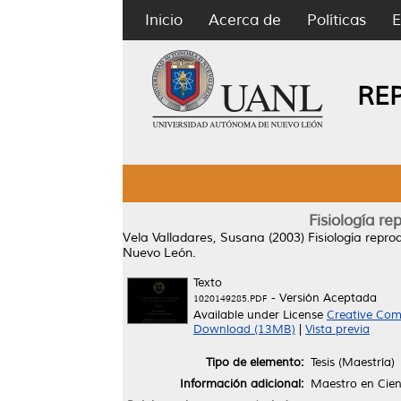
Inicio
Acerca de
Políticas
E
RE
Fisiología re
Vela Valladares, Susana
(2003)
Fisiología repro
Nuevo León.
Texto
- Versión Aceptada
1020149285.PDF
Available under License
Creative Com
Download (13MB)
|
Vista previa
Tipo de elemento:
Tesis (Maestría)
Información adicional:
Maestro en Cien