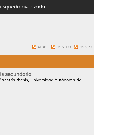
úsqueda avanzada
Atom
RSS 1.0
RSS 2.0
sis secundaria
aestría thesis, Universidad Autónoma de