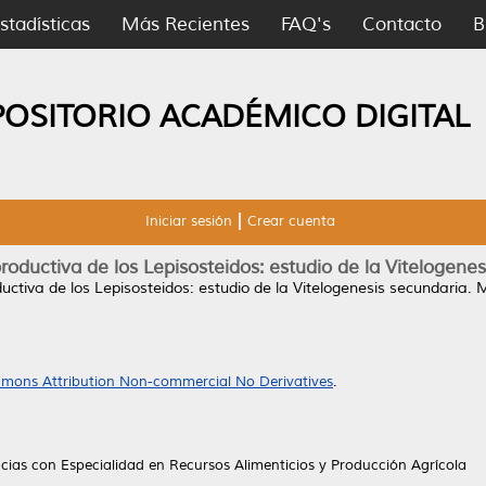
stadísticas
Más Recientes
FAQ's
Contacto
B
POSITORIO ACADÉMICO DIGITAL
Iniciar sesión
Crear cuenta
productiva de los Lepisosteidos: estudio de la Vitelogene
ductiva de los Lepisosteidos: estudio de la Vitelogenesis secundaria.
M
mons Attribution Non-commercial No Derivatives
.
cias con Especialidad en Recursos Alimenticios y Producción Agrícola